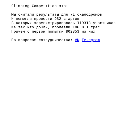
    Climbing Competition это:

    Мы считали результаты для 71 скалодромов

    И помогли провести 932 стартов

    В которых зарегистрировалось 119313 участников

    Из тех кто дошли, пролезли 1063811 трас

    Причем с первой попытки 802353 из них

    По вопросам сотрудничества: 
VK
Telegram